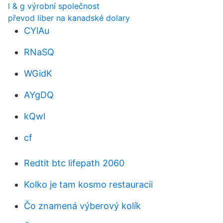
l & g výrobní společnost
převod liber na kanadské dolary
CYlAu
RNaSQ
WGidK
AYgDQ
kQwl
cf
Redtit btc lifepath 2060
Kolko je tam kosmo restauracii
Čo znamená výberový kolík