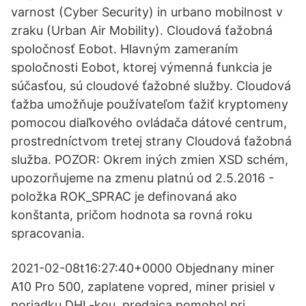
varnost (Cyber Security) in urbano mobilnost v
zraku (Urban Air Mobility). Cloudová ťažobná
spoločnosť Eobot. Hlavným zameraním
spoločnosti Eobot, ktorej výmenná funkcia je
súčasťou, sú cloudové ťažobné služby. Cloudová
ťažba umožňuje používateľom ťažiť kryptomeny
pomocou diaľkového ovládača dátové centrum,
prostredníctvom tretej strany Cloudová ťažobná
služba. POZOR: Okrem iných zmien XSD schém,
upozorňujeme na zmenu platnú od 2.5.2016 -
položka ROK_SPRAC je definovaná ako
konštanta, pričom hodnota sa rovná roku
spracovania.
2021-02-08t16:27:40+0000 Objednany miner
A10 Pro 500, zaplatene vopred, miner prisiel v
poriadku DHL-kou, predajca pomohol pri