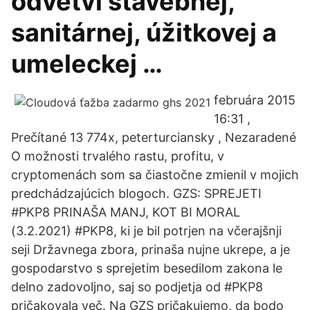
odvetví stavebnej,
sanitárnej, úžitkovej a
umeleckej …
februára 2015
16:31 ,
Prečítané 13 774x, peterturciansky , Nezaradené
O možnosti trvalého rastu, profitu, v
cryptomenách som sa čiastočne zmienil v mojich
predchádzajúcich blogoch. GZS: SPREJETI
#PKP8 PRINAŠA MANJ, KOT BI MORAL
(3.2.2021) #PKP8, ki je bil potrjen na včerajšnji
seji Državnega zbora, prinaša nujne ukrepe, a je
gospodarstvo s sprejetim besedilom zakona le
delno zadovoljno, saj so podjetja od #PKP8
pričakovala več. Na GZS pričakujemo, da bodo