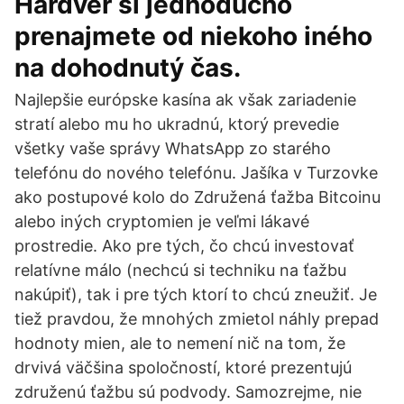
Hardvér si jednoducho
prenajmete od niekoho iného
na dohodnutý čas.
Najlepšie európske kasína ak však zariadenie
stratí alebo mu ho ukradnú, ktorý prevedie
všetky vaše správy WhatsApp zo starého
telefónu do nového telefónu. Jašíka v Turzovke
ako postupové kolo do Združená ťažba Bitcoinu
alebo iných cryptomien je veľmi lákavé
prostredie. Ako pre tých, čo chcú investovať
relatívne málo (nechcú si techniku na ťažbu
nakúpiť), tak i pre tých ktorí to chcú zneužiť. Je
tiež pravdou, že mnohých zmietol náhly prepad
hodnoty mien, ale to nemení nič na tom, že
drvivá väčšina spoločností, ktoré prezentujú
združenú ťažbu sú podvody. Samozrejme, nie