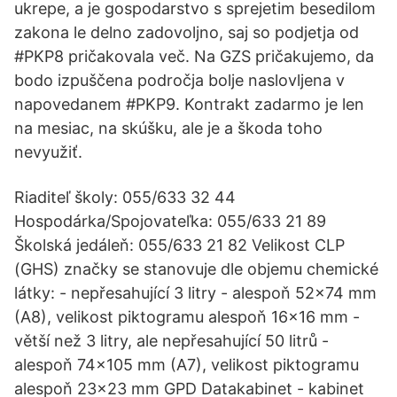
ukrepe, a je gospodarstvo s sprejetim besedilom
zakona le delno zadovoljno, saj so podjetja od
#PKP8 pričakovala več. Na GZS pričakujemo, da
bodo izpuščena področja bolje naslovljena v
napovedanem #PKP9. Kontrakt zadarmo je len
na mesiac, na skúšku, ale je a škoda toho
nevyužiť.
Riaditeľ školy: 055/633 32 44
Hospodárka/Spojovateľka: 055/633 21 89
Školská jedáleň: 055/633 21 82 Velikost CLP
(GHS) značky se stanovuje dle objemu chemické
látky: - nepřesahující 3 litry - alespoň 52x74 mm
(A8), velikost piktogramu alespoň 16x16 mm -
větší než 3 litry, ale nepřesahující 50 litrů -
alespoň 74x105 mm (A7), velikost piktogramu
alespoň 23x23 mm GPD Datakabinet - kabinet