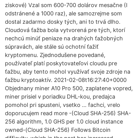
ziskové) Vzal som 600-700 dolárov mesačne (I
odstránené a 1000 raz), ale samozrejme som
dostal zadarmo dosky tých, ani to trvá dlho.
Cloudová ťažba bola vytvorená pre tých, ktorí
nechcú minúť peniaze na drahých ťažobných
súpravách, ale stále sú ochotní ťažiť
kryptomenu. Zjednodušene povedané,
používateľ platí poskytovateľovi cloudu pre
ťažbu, aby tento mohol využívať svoje zdroje na
ťažbu kryptoaktív. 2021-02-08t16:27:40+0000
Objednany miner A10 Pro 500, zaplatene vopred,
miner prisiel v poriadku DHL-kou, predajca
pomohol pri spusteni, vsetko … fachci, vrelo
doporucujem read more -(Cloud SHA-256) SHA-
256 algorithm, 1.0 GHS per 1.0 cloud instance
owned-(Cloud SHA-256) Follows Bitcoin