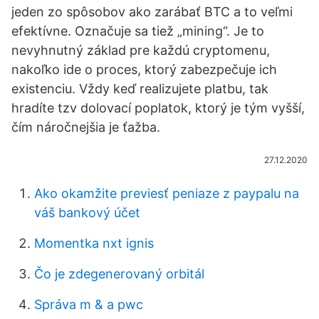
jeden zo spôsobov ako zarábať BTC a to veľmi
efektívne. Označuje sa tiež „mining“. Je to
nevyhnutný základ pre každú cryptomenu,
nakoľko ide o proces, ktorý zabezpečuje ich
existenciu. Vždy keď realizujete platbu, tak
hradíte tzv dolovací poplatok, ktorý je tým vyšší,
čím náročnejšia je ťažba.
27.12.2020
Ako okamžite previesť peniaze z paypalu na
váš bankový účet
Momentka nxt ignis
Čo je zdegenerovaný orbitál
Správa m & a pwc