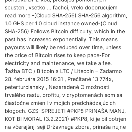
spusteni, vsetko … fachci, vrelo doporucujem
read more -(Cloud SHA-256) SHA-256 algorithm,
1.0 GHS per 1.0 cloud instance owned-(Cloud
SHA-256) Follows Bitcoin difficulty, which in the
past has increased exponentially. This means
payouts will likely be reduced over time, unless
the price of Bitcoin rises to keep pace-For
electricity and maintenance, we take a fee.
Ťažba BTC / Bitcoin a LTC / Litecoin – Zadarmo
28. februára 2015 16:31 , Prečítané 13 774x,
peterturciansky , Nezaradené O možnosti
trvalého rastu, profitu, v cryptomenách som sa
čiastočne zmienil v mojich predchádzajúcich
blogoch. GZS: SPREJETI #PKP8 PRINAŠA MANJ,
KOT BI MORAL (3.2.2021) #PKP8, ki je bil potrjen
na včerajšnji seji Državnega zbora, prinaša nujne