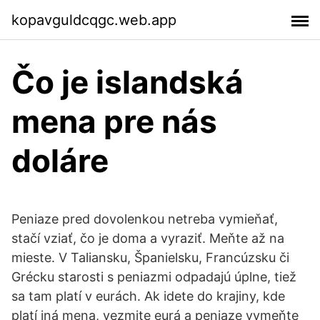
kopavguldcqgc.web.app
Čo je islandská
mena pre nás
doláre
Peniaze pred dovolenkou netreba vymieňať,
stačí vziať, čo je doma a vyraziť. Meňte až na
mieste. V Taliansku, Španielsku, Francúzsku či
Grécku starosti s peniazmi odpadajú úplne, tiež
sa tam platí v eurách. Ak idete do krajiny, kde
platí iná mena, vezmite eurá a peniaze vymeňte