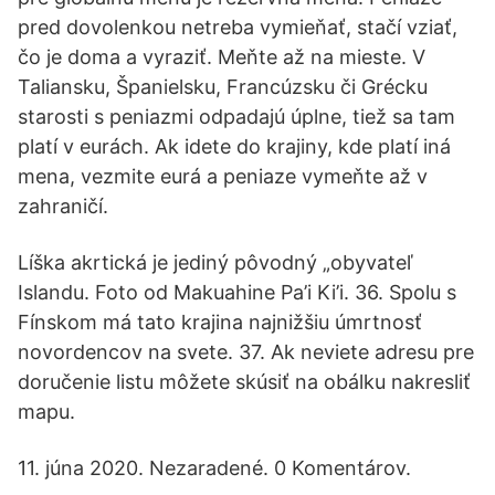
pred dovolenkou netreba vymieňať, stačí vziať,
čo je doma a vyraziť. Meňte až na mieste. V
Taliansku, Španielsku, Francúzsku či Grécku
starosti s peniazmi odpadajú úplne, tiež sa tam
platí v eurách. Ak idete do krajiny, kde platí iná
mena, vezmite eurá a peniaze vymeňte až v
zahraničí.
Líška akrtická je jediný pôvodný „obyvateľ
Islandu. Foto od Makuahine Pa’i Ki’i. 36. Spolu s
Fínskom má tato krajina najnižšiu úmrtnosť
novordencov na svete. 37. Ak neviete adresu pre
doručenie listu môžete skúsiť na obálku nakresliť
mapu.
11. júna 2020. Nezaradené. 0 Komentárov.