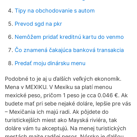
Tipy na obchodovanie s autom
Prevod sgd na pkr
Nemôžem pridať kreditnú kartu do venmo
Čo znamená čakajúca banková transakcia
Predať moju dinársku menu
Podobné to je aj u ďalších veľkých ekonomík.
Mena v MEXIKU. V Mexiku sa platí menou
mexické peso, pričom 1 peso je cca 0.046 €. Ak
budete mať pri sebe nejaké doláre, lepšie pre vás
– Mexičania ich majú radi. Ak pôjdete do
turistickejších miest ako Mayská riviéra, tak
doláre vám tu akceptujú. Na menej turistických
mestách majte radšej pesos. Nórsko je ďalšou