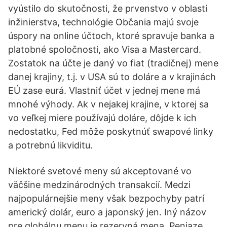
vyústilo do skutočnosti, že prvenstvo v oblasti
inžinierstva, technológie Občania majú svoje
úspory na online účtoch, ktoré spravuje banka a
platobné spoločnosti, ako Visa a Mastercard.
Zostatok na účte je daný vo fiat (tradičnej) mene
danej krajiny, t.j. v USA sú to doláre a v krajinách
EÚ zase eurá. Vlastniť účet v jednej mene má
mnohé výhody. Ak v nejakej krajine, v ktorej sa
vo veľkej miere používajú doláre, dôjde k ich
nedostatku, Fed môže poskytnúť swapové linky
a potrebnú likviditu.
Niektoré svetové meny sú akceptované vo
väčšine medzinárodných transakcií. Medzi
najpopulárnejšie meny však bezpochyby patrí
americký dolár, euro a japonský jen. Iný názov
pre globálnu menu je rezervná mena. Peniaze