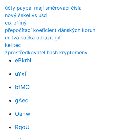
účty paypal mají směrovací čísla
nový šekel vs usd
cix přímý
přepočítací koeficient dánských korun
mrtvá kočka odrazit gif
kel tec
zprostředkovatel hash kryptoměny
eBkrN
uYxf
bfMQ
gAeo
Oahw
RqoU