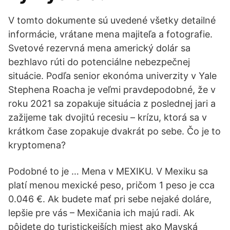
V tomto dokumente sú uvedené všetky detailné
informácie, vrátane mena majiteľa a fotografie.
Svetové rezervná mena americký dolár sa
bezhlavo rúti do potenciálne nebezpečnej
situácie. Podľa senior ekonóma univerzity v Yale
Stephena Roacha je veľmi pravdepodobné, že v
roku 2021 sa zopakuje situácia z poslednej jari a
zažijeme tak dvojitú recesiu – krízu, ktorá sa v
krátkom čase zopakuje dvakrát po sebe. Čo je to
kryptomena?
Podobné to je … Mena v MEXIKU. V Mexiku sa
platí menou mexické peso, pričom 1 peso je cca
0.046 €. Ak budete mať pri sebe nejaké doláre,
lepšie pre vás – Mexičania ich majú radi. Ak
pôjdete do turistickejších miest ako Mayská