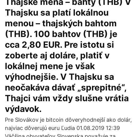
Thajské mena – bahty (THB) V
Thajsku sa platí lokálnou
menou – thajských bahtom
(THB). 100 bahtov (THB) je
cca 2,80 EUR. Pre istotu si
zoberte aj doláre, platiť v
lokálnej mene je však
výhodnejšie. V Thajsku sa
neočakáva dávať „sprepitné“,
Thajci vám vždy slušne vrátia
výdavok.
Pre Slovákov je bitcoin dôveryhodnejší ako dolár,
najviac dôverujú euru Ľudia 01.08.2019 12:39
Väčšina obyvateľov Slovenska považuje za