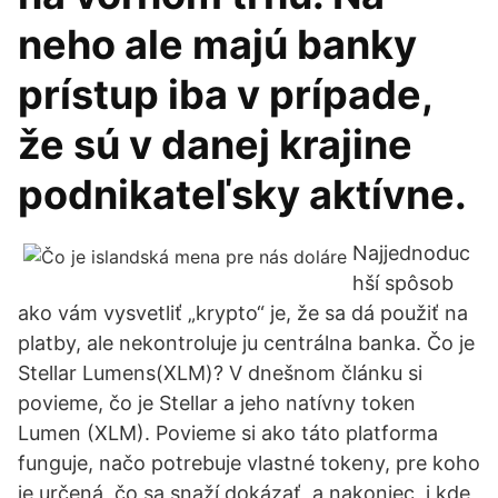
neho ale majú banky
prístup iba v prípade,
že sú v danej krajine
podnikateľsky aktívne.
Najjednoduc
hší spôsob
ako vám vysvetliť „krypto“ je, že sa dá použiť na
platby, ale nekontroluje ju centrálna banka. Čo je
Stellar Lumens(XLM)? V dnešnom článku si
povieme, čo je Stellar a jeho natívny token
Lumen (XLM). Povieme si ako táto platforma
funguje, načo potrebuje vlastné tokeny, pre koho
je určená, čo sa snaží dokázať, a nakoniec, i kde