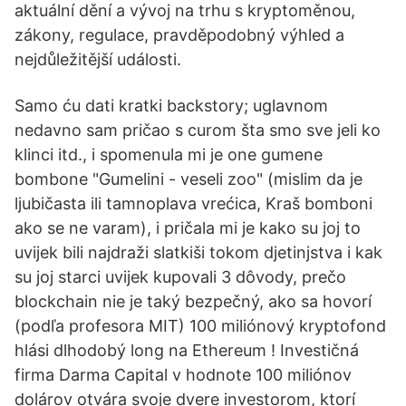
aktuální dění a vývoj na trhu s kryptoměnou,
zákony, regulace, pravděpodobný výhled a
nejdůležitější události.
Samo ću dati kratki backstory; uglavnom
nedavno sam pričao s curom šta smo sve jeli ko
klinci itd., i spomenula mi je one gumene
bombone "Gumelini - veseli zoo" (mislim da je
ljubičasta ili tamnoplava vrećica, Kraš bomboni
ako se ne varam), i pričala mi je kako su joj to
uvijek bili najdraži slatkiši tokom djetinjstva i kak
su joj starci uvijek kupovali 3 dôvody, prečo
blockchain nie je taký bezpečný, ako sa hovorí
(podľa profesora MIT) 100 miliónový kryptofond
hlási dlhodobý long na Ethereum ! Investičná
firma Darma Capital v hodnote 100 miliónov
dolárov otvára svoje dvere investorom, ktorí