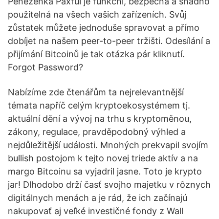
Peněženka Paxful je funkční, bezpečná a snadno
použitelná na všech vašich zařízeních. Svůj
zůstatek můžete jednoduše spravovat a přímo
dobíjet na našem peer-to-peer tržišti. Odesílání a
přijímání Bitcoinů je tak otázka pár kliknutí.
Forgot Password?
Nabízíme zde čtenářům ta nejrelevantnější
témata napříč celým kryptoekosystémem tj.
aktuální dění a vývoj na trhu s kryptoměnou,
zákony, regulace, pravděpodobný výhled a
nejdůležitější události. Mnohých prekvapil svojím
bullish postojom k tejto novej triede aktív a na
margo Bitcoinu sa vyjadril jasne. Toto je krypto
jar! Dlhodobo drží časť svojho majetku v rôznych
digitálnych menách a je rád, že ich začínajú
nakupovať aj veľké investičné fondy z Wall