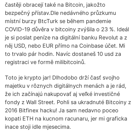
častěji obracejí také na Bitcoin, jakožto
bezpečný přístav.Dle nedávného průzkumu
místní burzy BtcTurk se během pandemie
COVID-19 důvěra v bitcoiny zvýšila o 23 %. Ideál
je si poslat peníze na digitální banku Revolut a z
něj USD, nebo EUR přímo na Coinbase účet. Mi
to trvalo pár hodin. Navíc dostaneš 10 usd za
registraci ve formě milibitcoinů.
Toto je krypto jar! Dlhodobo drží časť svojho
majetku v rôznych digitálnych menách a je rád,
že ich začínajú nakupovať aj veľké investičné
fondy z Wall Street. Pohli sa ukradnuté Bitcoiny z
2016 Bitfinex hacku! Ja sam nedavno poceo
kopati ETH na kucnom racunaru, jer mi graficka
inace stoji idle mjesecima.