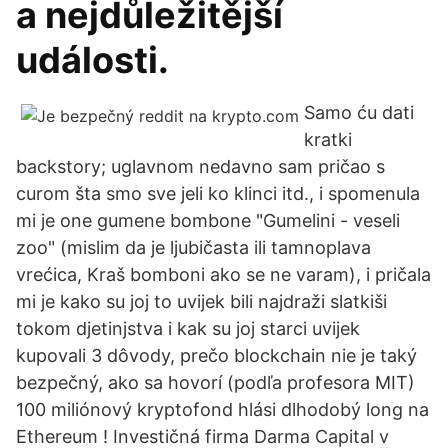
a nejdůležitější
události.
Samo ću dati
kratki
backstory; uglavnom nedavno sam pričao s
curom šta smo sve jeli ko klinci itd., i spomenula
mi je one gumene bombone "Gumelini - veseli
zoo" (mislim da je ljubičasta ili tamnoplava
vrećica, Kraš bomboni ako se ne varam), i pričala
mi je kako su joj to uvijek bili najdraži slatkiši
tokom djetinjstva i kak su joj starci uvijek
kupovali 3 dôvody, prečo blockchain nie je taký
bezpečný, ako sa hovorí (podľa profesora MIT)
100 miliónový kryptofond hlási dlhodobý long na
Ethereum ! Investičná firma Darma Capital v