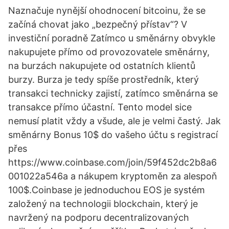
Naznačuje nynější ohodnocení bitcoinu, že se
začíná chovat jako „bezpečný přístav“? V
investiční poradně Zatímco u směnárny obvykle
nakupujete přímo od provozovatele směnárny,
na burzách nakupujete od ostatních klientů
burzy. Burza je tedy spíše prostředník, který
transakci technicky zajistí, zatímco směnárna se
transakce přímo účastní. Tento model sice
nemusí platit vždy a všude, ale je velmi častý. Jak
směnárny Bonus 10$ do vašeho účtu s registrací
přes
https://www.coinbase.com/join/59f452dc2b8a6
001022a546a a nákupem kryptoměn za alespoň
100$.Coinbase je jednoduchou EOS je systém
založený na technologii blockchain, který je
navržený na podporu decentralizovaných