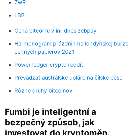
ZwR
LBB
Cena bitcoinu v inr dnes zebpay
Harmonogram prázdnin na londýnskej burze
cenných papierov 2021
Power ledger crypto reddit
Prevádzať austrálske doláre na čílske peso
Rôzne druhy bitcoinov
Fumbi je inteligentní a
bezpečný způsob, jak
investovat do kryptoměn.