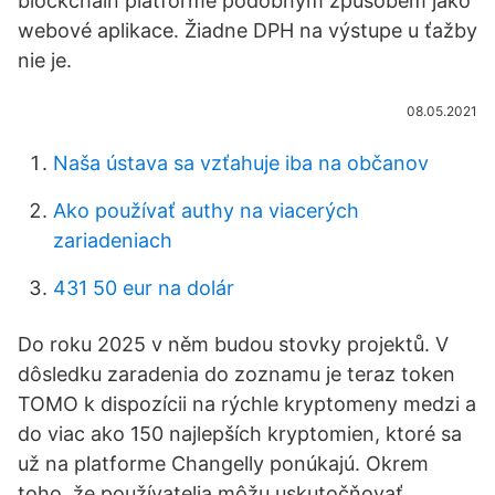
blockchain platformě podobným způsobem jako
webové aplikace. Žiadne DPH na výstupe u ťažby
nie je.
08.05.2021
Naša ústava sa vzťahuje iba na občanov
Ako používať authy na viacerých
zariadeniach
431 50 eur na dolár
Do roku 2025 v něm budou stovky projektů. V
dôsledku zaradenia do zoznamu je teraz token
TOMO k dispozícii na rýchle kryptomeny medzi a
do viac ako 150 najlepších kryptomien, ktoré sa
už na platforme Changelly ponúkajú. Okrem
toho, že používatelia môžu uskutočňovať