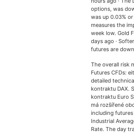
hours ago · The D
options, was dow
was up 0.03% or 
measures the imp
week low. Gold F
days ago · Softe
futures are down
The overall risk
Futures CFDs: eith
detailed technica
kontraktu DAX. S
kontraktu Euro S
má rozšířené obc
including futur
Industrial Avera
Rate. The day tra