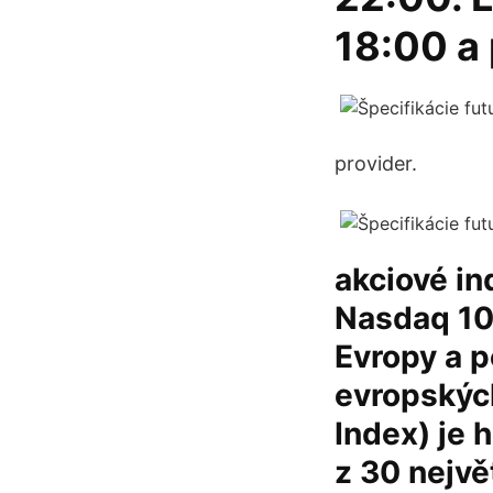
18:00 a
provider.
akciové in
Nasdaq 10
Evropy a p
evropskýc
Index) je
z 30 nejvě