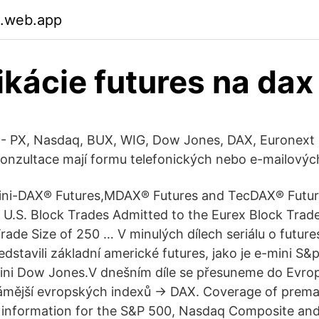
.web.app
ikácie futures na dax
s - PX, Nasdaq, BUX, WIG, Dow Jones, DAX, Euronext
onzultace mají formu telefonických nebo e-mailovýc
ini-DAX® Futures,MDAX® Futures and TecDAX® Future
e U.S. Block Trades Admitted to the Eurex Block Trad
ade Size of 250 … V minulých dílech seriálu o future
edstavili základní americké futures, jako je e-mini S&
ini Dow Jones.V dnešním díle se přesuneme do Evro
ámější evropských indexů → DAX. Coverage of premar
es information for the S&P 500, Nasdaq Composite a