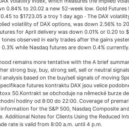
AX volatility index, which measures the implied volat
n 0.84% to 20.02 a new 52-week low. Gold Futures fo
0.45 to $1723.05 a troy 1 day ago · The DAX volatilit
lied volatility of DAX options, was down 2.56% to 2
utures for April delivery was down 0.01% or 0.20 to $
r tones observed in early trades after the gains yest
 0.3% while Nasdaq futures are down 0.4% currently
 mood remains more tentative with the A brief summa
er strong buy, buy, strong sell, sell or neutral signals.
l analysis based on the buy/sell signals of moving Sp
pecifikace futures kontraktu DAX jsou velice podobn
toxx 50.Kontrakt se obchoduje na německé burze der
hodní hodiny od 8:00 do 22:00. Coverage of premark
es information for the S&P 500, Nasdaq Composite a
ge. Additional Notes for Clients Using the Reduced In
de rate is valid from 8:00 a.m. until 4 p.m.