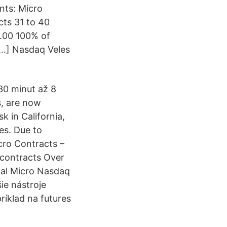
nts: Micro
cts 31 to 40
.00 100% of
[…] Nasdaq Veles
30 minut až 8
s, are now
k in California,
es. Due to
icro Contracts –
 contracts Over
ial Micro Nasdaq
ie nástroje
ríklad na futures