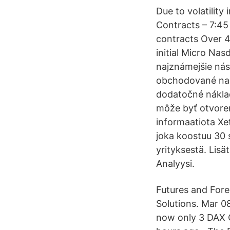
Due to volatility
Contracts – 7:45
contracts Over 
initial Micro Na
najznámejšie nás
obchodované napr
dodatočné náklad
môže byť otvorený
informaatiota Xe
joka koostuu 30 
yrityksestä. Lisä
Analyysi.
Futures and Fore
Solutions. Mar 
now only 3 DAX C