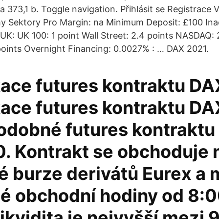
a 373,1 b. Toggle navigation. Přihlásit se Registrace 
y Sektory Pro Margin: na Minimum Deposit: £100 Inac
K: UK 100: 1 point Wall Street: 2.4 points NASDAQ: 
points Overnight Financing: 0.0027% : … DAX 2021.
kace futures kontraktu DA
kace futures kontraktu DA
podobné futures kontraktu
0. Kontrakt se obchoduje 
 burze derivátů Eurex a 
né obchodní hodiny od 8:0
ikvidita je nejvyšší mezi 