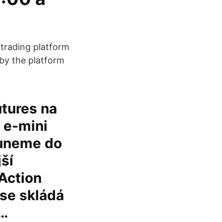
trading platform
 by the platform
utures na
 e-mini
suneme do
ší
Action
se skládá
 …