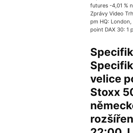
futures -4,01 % n
Zprávy Video Trh
pm HQ: London, U
point DAX 30: 1 
Specifi
Specifi
velice 
Stoxx 5
německé
rozšíře
22:00. L