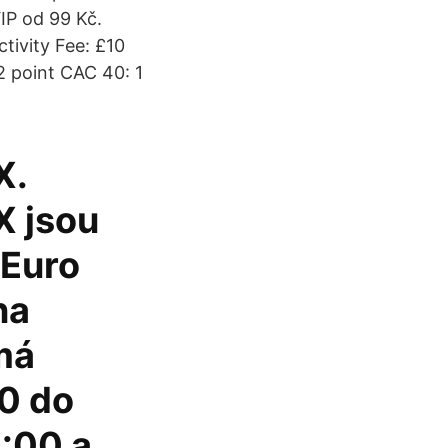
VIP od 99 Kč.
tivity Fee: £10
2 point CAC 40: 1
X.
X jsou
 Euro
na
má
0 do
9:00 a