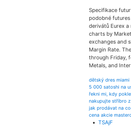
Specifikace futu
podobné futures
derivátů Eurex a
charts by Marke
exchanges and st
Margin Rate. The
through Friday, f
Metals, and Inte
dětský dres miami 
5 000 satoshi na u
řekni mi, kdy pokl
nakupujte stříbro z
jak prodávat na c
cena akcie masterc
TSAjF