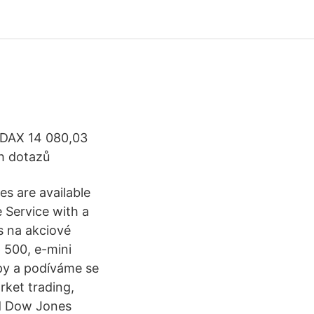
 DAX 14 080,03
h dotazů
s are available
e Service with a
s na akciové
p 500, e-mini
py a podíváme se
ket trading,
nd Dow Jones