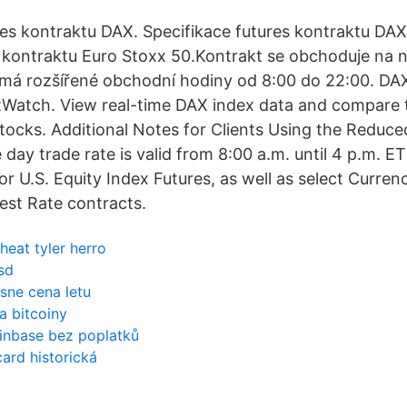
res kontraktu DAX. Specifikace futures kontraktu DAX 
 kontraktu Euro Stoxx 50.Kontrakt se obchoduje na
 má rozšířené obchodní hodiny od 8:00 do 22:00. D
tWatch. View real-time DAX index data and compare 
ocks. Additional Notes for Clients Using the Reduce
 day trade rate is valid from 8:00 a.m. until 4 p.m. 
or U.S. Equity Index Futures, as well as select Curren
rest Rate contracts.
heat tyler herro
sd
esne cena letu
a bitcoiny
oinbase bez poplatků
ard historická