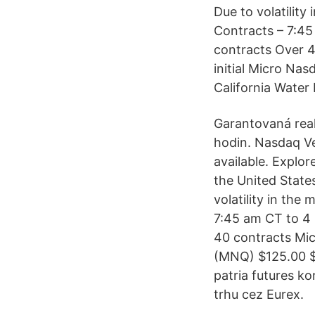
Due to volatility
Contracts – 7:45
contracts Over 
initial Micro Na
California Water
Garantovaná reak
hodin. Nasdaq Ve
available. Explore
the United State
volatility in the
7:45 am CT to 4 
40 contracts Mi
(MNQ) $125.00 $3
patria futures k
trhu cez Eurex.