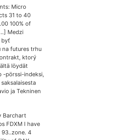
nts: Micro
cts 31 to 40
.00 100% of
[…] Medzi
 byť
 na futures trhu
ontrakt, ktorý
ältä löydät
 -pörssi-indeksi,
 saksalaisesta
aavio ja Tekninen
y Barchart
ips FDXM I have
 93..zone. 4