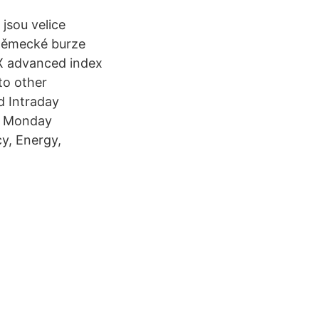
jsou velice
 německé burze
AX advanced index
to other
d Intraday
ET Monday
cy, Energy,