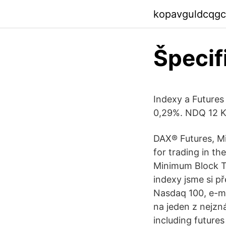
kopavguldcqgc
Špecif
Indexy a Future
0,29%. NDQ 12 K
DAX® Futures, M
for trading in th
Minimum Block Tr
indexy jsme si př
Nasdaq 100, e-m
na jeden z nejzn
including futur