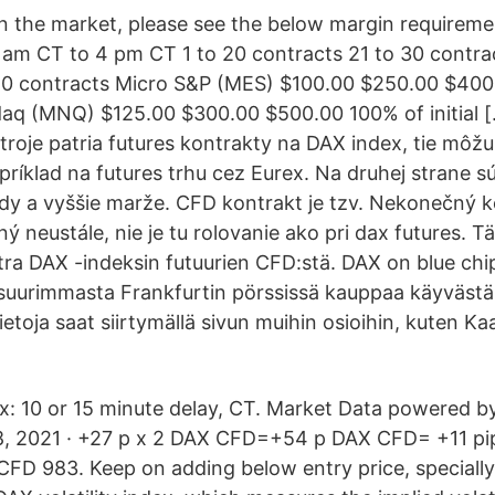
 in the market, please see the below margin requireme
 am CT to 4 pm CT 1 to 20 contracts 21 to 30 contra
40 contracts Micro S&P (MES) $100.00 $250.00 $400
sdaq (MNQ) $125.00 $300.00 $500.00 100% of initial 
troje patria futures kontrakty na DAX index, tie môžu
íklad na futures trhu cez Eurex. Na druhej strane sú
y a vyššie marže. CFD kontrakt je tzv. Nekonečný k
 neustále, nie je tu rolovanie ako pri dax futures. Tä
tra DAX -indeksin futuurien CFD:stä. DAX on blue chip
suurimmasta Frankfurtin pörssissä kauppaa käyvästä
tietoja saat siirtymällä sivun muihin osioihin, kuten K
x: 10 or 15 minute delay, CT. Market Data powered b
08, 2021 · +27 p x 2 DAX CFD=+54 p DAX CFD= +11 p
FD 983. Keep on adding below entry price, specially