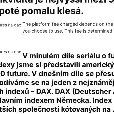
 poté pomalu klesá.
The platform fee charged depends on the 
you choose to use. This fee is determined
V minulém díle seriálu o f
dexy jsme si představili americký
0 future. V dnešním díle se pře
odíváme se na jeden z nejznáměj
h indexů – DAX. DAX (Deutscher 
 hlavním indexem Německa. Index 
tších společností kótovaných na