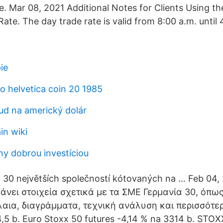
ge. Mar 08, 2021 Additional Notes for Clients Using t
ate. The day trade rate is valid from 8:00 a.m. until 
ie
o helvetica coin 20 1985
aud na americký dolár
in wiki
y dobrou investíciou
z 30 největších společností kótovaných na … Feb 04,
άνει στοιχεία σχετικά με τα ΣΜΕ Γερμανία 30, όπως
λαια, διαγράμματα, τεχνική ανάλυση και περισσότερ
,5 b. Euro Stoxx 50 futures -4,14 % na 3314 b. STO