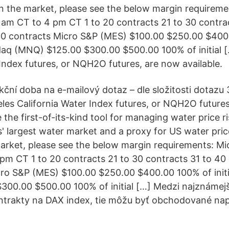
 in the market, please see the below margin requireme
 am CT to 4 pm CT 1 to 20 contracts 21 to 30 contra
40 contracts Micro S&P (MES) $100.00 $250.00 $400
sdaq (MNQ) $125.00 $300.00 $500.00 100% of initial 
 Index futures, or NQH2O futures, are now available.
ční doba na e-mailový dotaz – dle složitosti dotazu 
les California Water Index futures, or NQH2O future
 the first-of-its-kind tool for managing water price ris
s' largest water market and a proxy for US water pric
 market, please see the below margin requirements: M
pm CT 1 to 20 contracts 21 to 30 contracts 31 to 40
cro S&P (MES) $100.00 $250.00 $400.00 100% of init
00.00 $500.00 100% of initial […] Medzi najznámejš
ontrakty na DAX index, tie môžu byť obchodované nap