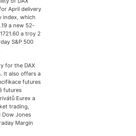
ility of DAX
r April delivery
y index, which
0.19 a new 52-
1721.60 a troy 2
erday S&P 500
.
ry for the DAX
 It also offers a
ecifikace futures
é futures
ivátů Eurex a
et trading,
nd Dow Jones
traday Margin