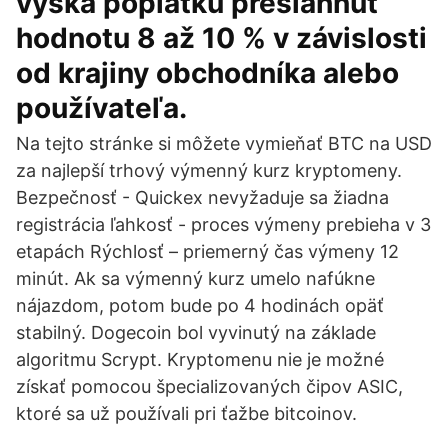
výška poplatku presiahnuť
hodnotu 8 až 10 % v závislosti
od krajiny obchodníka alebo
používateľa.
Na tejto stránke si môžete vymieňať BTC na USD
za najlepší trhový výmenný kurz kryptomeny.
Bezpečnosť - Quickex nevyžaduje sa žiadna
registrácia ľahkosť - proces výmeny prebieha v 3
etapách Rýchlosť – priemerný čas výmeny 12
minút. Ak sa výmenný kurz umelo nafúkne
nájazdom, potom bude po 4 hodinách opäť
stabilný. Dogecoin bol vyvinutý na základe
algoritmu Scrypt. Kryptomenu nie je možné
získať pomocou špecializovaných čipov ASIC,
ktoré sa už používali pri ťažbe bitcoinov.