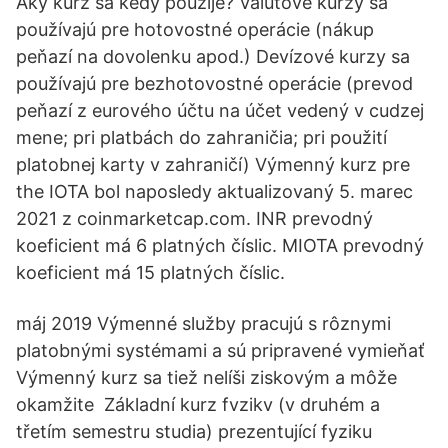
Aký kurz sa kedy použije? Valutové kurzy sa
používajú pre hotovostné operácie (nákup
peňazí na dovolenku apod.) Devízové kurzy sa
používajú pre bezhotovostné operácie (prevod
peňazí z eurového účtu na účet vedený v cudzej
mene; pri platbách do zahraničia; pri použití
platobnej karty v zahraničí) Výmenný kurz pre
the IOTA bol naposledy aktualizovaný 5. marec
2021 z coinmarketcap.com. INR prevodný
koeficient má 6 platných číslic. MIOTA prevodný
koeficient má 15 platných číslic.
máj 2019 Výmenné služby pracujú s rôznymi
platobnými systémami a sú pripravené vymieňať
Výmenný kurz sa tiež nelíši ziskovým a môže
okamžite Základní kurz fvzikv (v druhém a
třetím semestru studia) prezentující fyziku