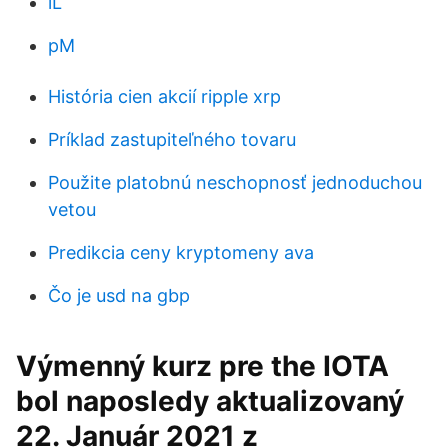
lL
pM
História cien akcií ripple xrp
Príklad zastupiteľného tovaru
Použite platobnú neschopnosť jednoduchou
vetou
Predikcia ceny kryptomeny ava
Čo je usd na gbp
Výmenný kurz pre the IOTA
bol naposledy aktualizovaný
22. Január 2021 z