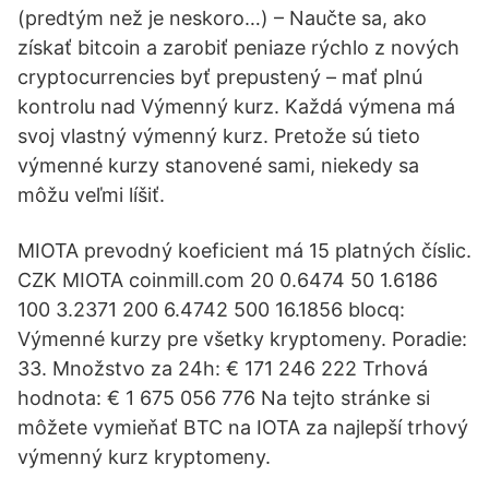
(predtým než je neskoro…) – Naučte sa, ako
získať bitcoin a zarobiť peniaze rýchlo z nových
cryptocurrencies byť prepustený – mať plnú
kontrolu nad Výmenný kurz. Každá výmena má
svoj vlastný výmenný kurz. Pretože sú tieto
výmenné kurzy stanovené sami, niekedy sa
môžu veľmi líšiť.
MIOTA prevodný koeficient má 15 platných číslic.
CZK MIOTA coinmill.com 20 0.6474 50 1.6186
100 3.2371 200 6.4742 500 16.1856 blocq:
Výmenné kurzy pre všetky kryptomeny. Poradie:
33. Množstvo za 24h: € 171 246 222 Trhová
hodnota: € 1 675 056 776 Na tejto stránke si
môžete vymieňať BTC na IOTA za najlepší trhový
výmenný kurz kryptomeny.