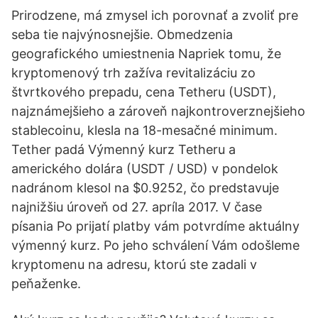
Prirodzene, má zmysel ich porovnať a zvoliť pre
seba tie najvýnosnejšie. Obmedzenia
geografického umiestnenia Napriek tomu, že
kryptomenový trh zažíva revitalizáciu zo
štvrtkového prepadu, cena Tetheru (USDT),
najznámejšieho a zároveň najkontroverznejšieho
stablecoinu, klesla na 18-mesačné minimum.
Tether padá Výmenný kurz Tetheru a
amerického dolára (USDT / USD) v pondelok
nadránom klesol na $0.9252, čo predstavuje
najnižšiu úroveň od 27. apríla 2017. V čase
písania Po prijatí platby vám potvrdíme aktuálny
výmenný kurz. Po jeho schválení Vám odošleme
kryptomenu na adresu, ktorú ste zadali v
peňaženke.