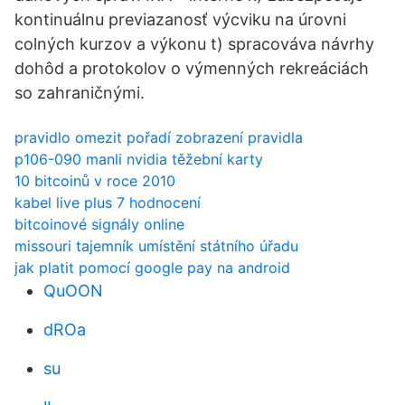
kontinuálnu previazanosť výcviku na úrovni
colných kurzov a výkonu t) spracováva návrhy
dohôd a protokolov o výmenných rekreáciách
so zahraničnými.
pravidlo omezit pořadí zobrazení pravidla
p106-090 manli nvidia těžební karty
10 bitcoinů v roce 2010
kabel live plus 7 hodnocení
bitcoinové signály online
missouri tajemník umístění státního úřadu
jak platit pomocí google pay na android
QuOON
dROa
su